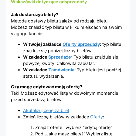
Wskazówki dotyczące odsprzedaży
Jak dostarczyć bilety?
Metoda dostawy biletu zależy od rodzaju biletu.
Możesz znaleźć typ biletu w kilku miejscach na swoim
viagogo koncie:
W twojej zakładce
Oferty Sprzedaży
:
typ biletu
znajduje się poniżej liczby biletów
W zakładce
Sprzedaże
: Typ biletu znajduje się
powyżej kwoty 'Całkowita zapłata".
W zakładce
Zamówienia
:
Typ biletu jest poniżej
statusu wydarzenia.
Czy mogę edytować moją ofertę?
Tak! Możesz edytować listę w dowolnym momencie
przed sprzedażą biletów.
Akutalizuj cenę za bilet
Zmień liczbę biletów w zakładce
Oferty
:
Znajdź ofertę i wybierz "edytuj ofertę"
Pod „Jakie masz bilety?” Wybierz listę