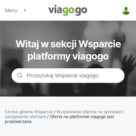
Menu
Bilety -
Bilety na
Witaj w sekcji Wsparcie
koncerty,
platformy viagogo
bilety
sportowe
&amp;
bilety do
Strona główna Wsparcia
/
Wystawianie biletów na sprzedaż i
zarządzanie ofertami
/
Oferta na platformie viagogo jest
przetwarzana
teatru |