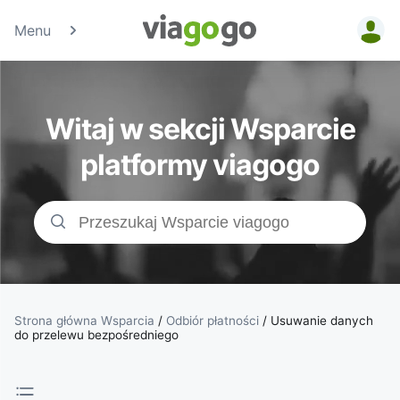
Menu
Bilety -
Bilety na
Witaj w sekcji Wsparcie
koncerty,
platformy viagogo
bilety
sportowe
&amp;
bilety do
Strona główna Wsparcia
/
Odbiór płatności
/
Usuwanie danych
do przelewu bezpośredniego
teatru |