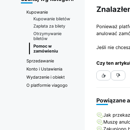
teatru |
Znalazłe
Kupowanie
Platforma
Kupowanie biletów
Ponieważ platf
Zapłata za bilety
sprzedaży
anulować zamó
Otrzymywanie
biletów
biletów
Pomoc w
Jeśli nie chce
zamówieniu
viagogo
Sprzedawanie
Czy ten artyku
Konto i Ustawienia
Wydarzenie i obiekt
O platformie viagogo
Powiązane a
Jak przeka
Muszę anul
Zakupiono b