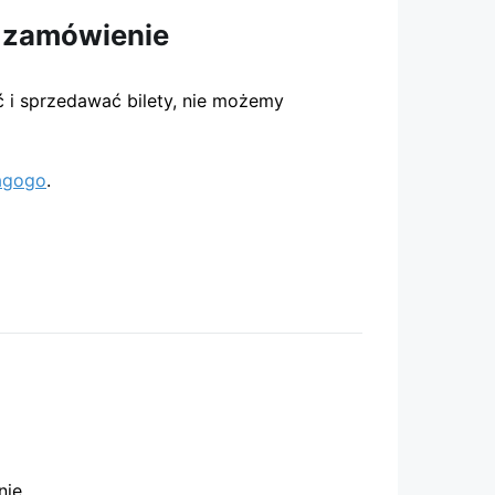
ć zamówienie
 i sprzedawać bilety, nie możemy
iagogo
.
nie