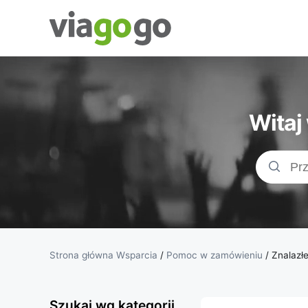
Bilety -
Bilety na
Witaj
koncerty,
bilety
sportowe
&amp;
Strona główna Wsparcia
/
Pomoc w zamówieniu
/
Znalazł
bilety do
Szukaj wg kategorii