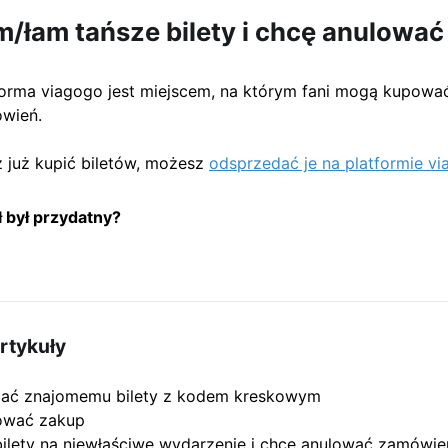
m/łam tańsze bilety i chcę anulowa
orma viagogo jest miejscem, na którym fani mogą kupować
wień.
sz już kupić biletów, możesz
odsprzedać je na platformie v
ł był przydatny?
rtykuły
zać znajomemu bilety z kodem kreskowym
ować zakup
ilety na niewłaściwe wydarzenie i chcę anulować zamówie