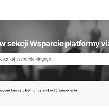
 w sekcji Wsparcie platformy v
em/łam tańsze bilety i chcę anulować zamówienie