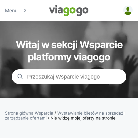
Menu
Bilety -
Bilety na
Witaj w sekcji Wsparcie
koncerty,
platformy viagogo
bilety
sportowe
&amp;
bilety do
Strona główna Wsparcia
/
Wystawianie biletów na sprzedaż i
zarządzanie ofertami
/
Nie widzę mojej oferty na stronie
teatru |