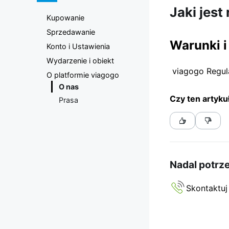
teatru |
Jaki jest
Kupowanie
Platforma
Sprzedawanie
Warunki i
Konto i Ustawienia
sprzedaży
Wydarzenie i obiekt
viagogo Regul
O platformie viagogo
biletów
O nas
Czy ten artyku
Prasa
viagogo
Nadal potrz
Skontaktuj