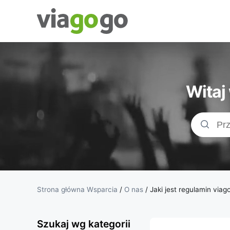
Bilety -
Bilety na
Witaj
koncerty,
bilety
sportowe
&amp;
Strona główna Wsparcia
/
O nas
/
Jaki jest regulamin viag
bilety do
Szukaj wg kategorii