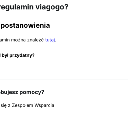
 regulamin viagogo?
 postanowienia
amin można znaleźć
tutaj
.
ł był przydatny?
ebujesz pomocy?
 się z Zespołem Wsparcia