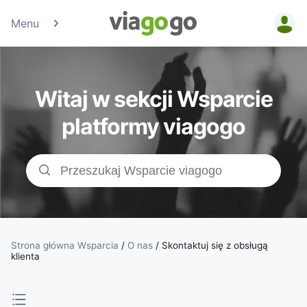
Menu
Bilety -
Bilety na
Witaj w sekcji Wsparcie
koncerty,
platformy viagogo
bilety
sportowe
&amp;
bilety do
Strona główna Wsparcia
/
O nas
/
Skontaktuj się z obsługą
klienta
teatru |